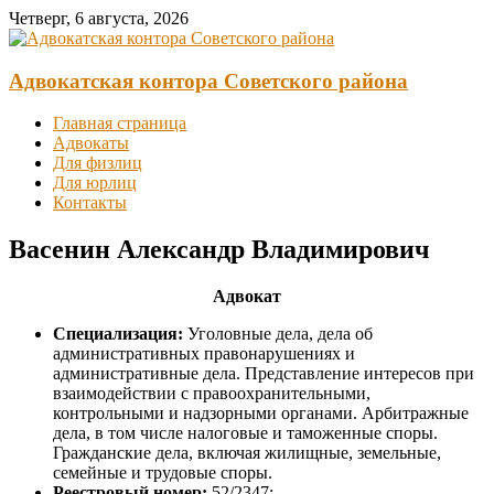
Перейти
Четверг, 6 августа, 2026
к
содержимому
Адвокатская контора Советского района
Главная страница
Адвокаты
Для физлиц
Для юрлиц
Контакты
Васенин Александр Владимирович
Адвокат
Специализация:
Уголовные дела, дела об
административных правонарушениях и
административные дела. Представление интересов при
взаимодействии с правоохранительными,
контрольными и надзорными органами. Арбитражные
дела, в том числе налоговые и таможенные споры.
Гражданские дела, включая жилищные, земельные,
семейные и трудовые споры.
Реестровый номер:
52/2347;